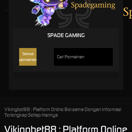
SPADE GAMING
Semua
permainan
Vikingbet88 : Platform Online Bersama Dengan Informasi
Terlengkap Setiap Harinya
Vikingbet88 : Platform Online