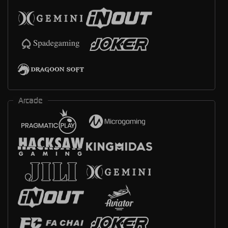
Arcade