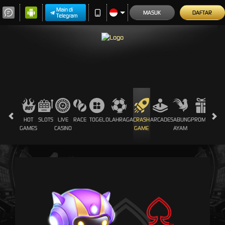
Main di
MASUK
DAFTAR
Telegram
HOT
SLOTS
LIVE
RACE
TOGEL
OLAHRAGA
CRASH
ARCADE
SABUNG
PROMOSI
GAMES
CASINO
GAME
AYAM