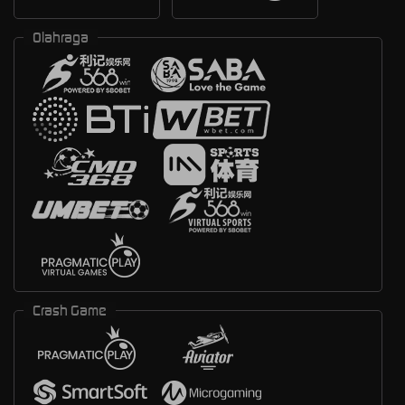
Olahraga
Crash Game