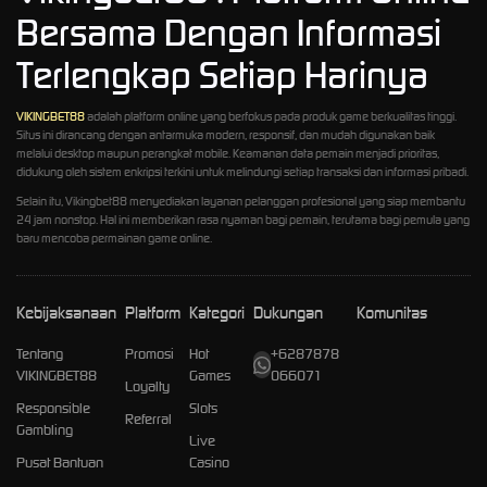
Bersama Dengan Informasi
Terlengkap Setiap Harinya
VIKINGBET88
adalah platform online yang berfokus pada produk game berkualitas tinggi.
Situs ini dirancang dengan antarmuka modern, responsif, dan mudah digunakan baik
melalui desktop maupun perangkat mobile. Keamanan data pemain menjadi prioritas,
didukung oleh sistem enkripsi terkini untuk melindungi setiap transaksi dan informasi pribadi.
Selain itu, Vikingbet88 menyediakan layanan pelanggan profesional yang siap membantu
24 jam nonstop. Hal ini memberikan rasa nyaman bagi pemain, terutama bagi pemula yang
baru mencoba permainan game online.
Kebijaksanaan
Platform
Kategori
Dukungan
Komunitas
Tentang
Promosi
Hot
+6287878
VIKINGBET88
Games
066071
Loyalty
Responsible
Slots
Referral
Gambling
Live
Pusat Bantuan
Casino