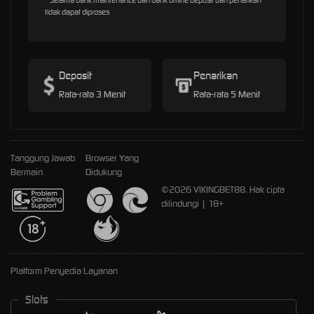
tidak dapat diproses
Deposit
Penarikan
Rata-rata 3 Menit
Rata-rata 5 Menit
Tanggung Jawab
Browser Yang
Bermain
Didukung
©2026 VIKINGBET88. Hak cipta
dilindungi | 18+
Platform Penyedia Layanan
Slots