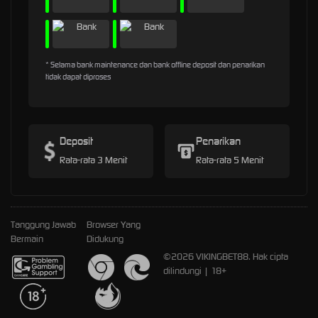
* Selama bank maintenance dan bank offline deposit dan penarikan
tidak dapat diproses
Deposit
Penarikan
Rata-rata 3 Menit
Rata-rata 5 Menit
Tanggung Jawab
Browser Yang
Bermain
Didukung
©2026 VIKINGBET88. Hak cipta
dilindungi | 18+