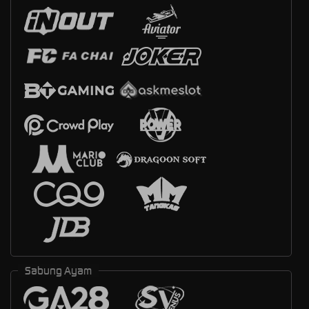
Sabung Ayam