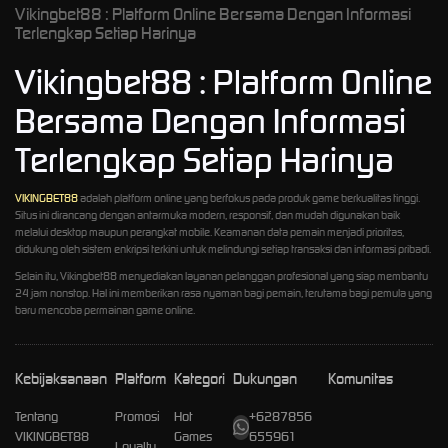
Vikingbet88 : Platform Online Bersama Dengan Informasi
Terlengkap Setiap Harinya
Vikingbet88 : Platform Online
Bersama Dengan Informasi
Terlengkap Setiap Harinya
VIKINGBET88
adalah platform online yang berfokus pada produk game berkualitas tinggi.
Situs ini dirancang dengan antarmuka modern, responsif, dan mudah digunakan baik
melalui desktop maupun perangkat mobile. Keamanan data pemain menjadi prioritas,
didukung oleh sistem enkripsi terkini untuk melindungi setiap transaksi dan informasi pribadi.
Selain itu, Vikingbet88 menyediakan layanan pelanggan profesional yang siap membantu
24 jam nonstop. Hal ini memberikan rasa nyaman bagi pemain, terutama bagi pemula yang
baru mencoba permainan game online.
Kebijaksanaan
Platform
Kategori
Dukungan
Komunitas
Tentang
Promosi
Hot
+6287856
VIKINGBET88
Games
655961
Loyalty