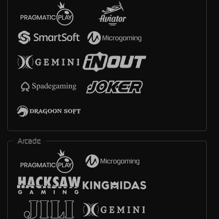
Arcade