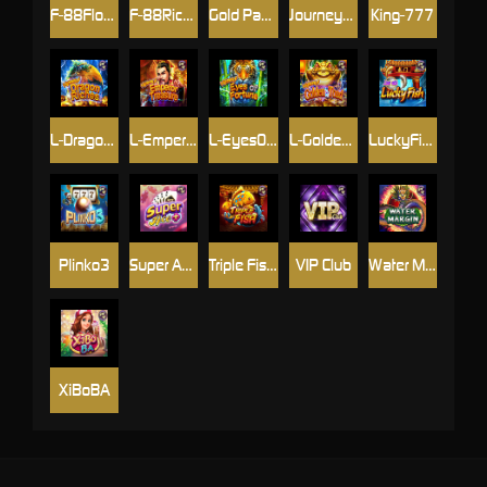
F-88Flower(H5)
F-88Riches(H5)
Gold Panda(H5)
JourneyToTheWest
King-777
L-DragonRiches
L-EmperorTreasure
L-EyesOfFortune
L-GoldenToad
LuckyFish
Plinko3
Super Ace+
Triple Fish(H5)
VIP Club
Water Margin(H5)
XiBoBA