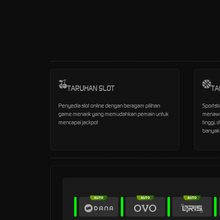
TARUHAN SLOT
TA
Penyedia slot online dengan beragam pilihan
Sportsb
game menarik yang memudahkan pemain untuk
menawar
mencapai jackpot
tinggi,
banyak 