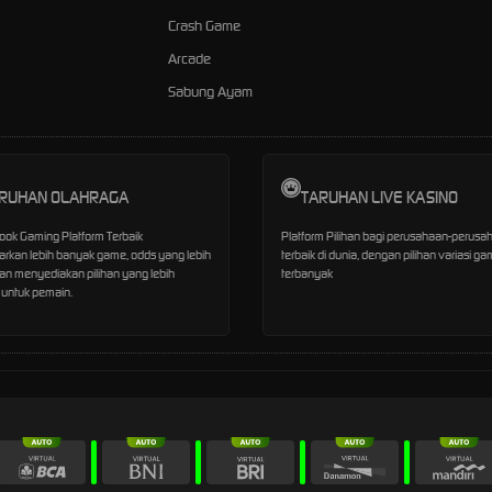
Crash Game
Arcade
Sabung Ayam
RUHAN OLAHRAGA
TARUHAN LIVE KASINO
ook Gaming Platform Terbaik
Platform Pilihan bagi perusahaan-perusa
kan lebih banyak game, odds yang lebih
terbaik di dunia, dengan pilihan variasi g
 dan menyediakan pilihan yang lebih
terbanyak
untuk pemain.