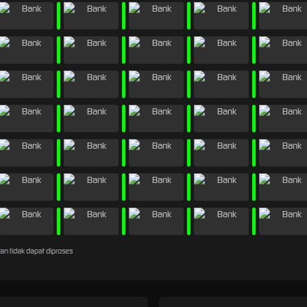
an tidak dapat diproses