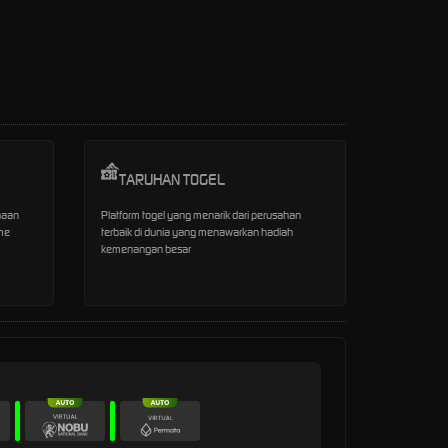
TARUHAN TOGEL
haan
Platform togel yang menarik dari perusahan
ame
terbaik di dunia yang menawarkan hadiah
kemenangan besar