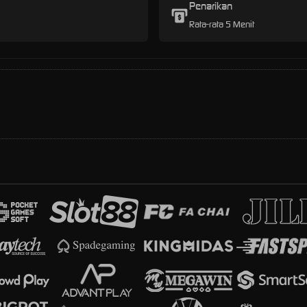
Penarikan
Rata-rata 5 Menit