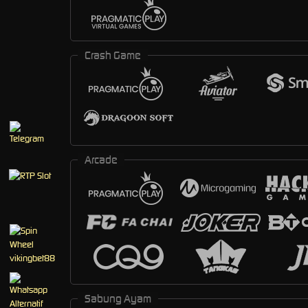
Crash Game
Arcade
Sabung Ayam