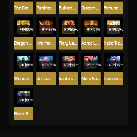
The Great Sorcery
Panthera Pardus
Buffalo Blaze
Dragon Treasure
Fortune Realm
RTP
88%
RTP
97%
RTP
96%
RTP
81%
RTP
83%
Dragon Wish
Into the Fay: Ashley
Fiery Lady
Aztec Legacy
Neko Treasure
RTP
86%
RTP
95%
RTP
86%
RTP
95%
RTP
96%
Wonders of Zeus
Oni Cosmic Atlas
Santa's Payday
Meta Space
Illuvium Master
RTP
86%
Block Buster