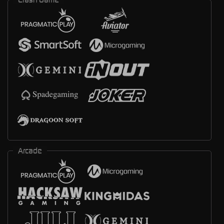
Arcade