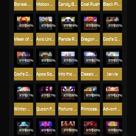
Bonsai of the Riches
Mobox Olympia
Candy Bomb
Goal Rush
Black Pink (B.P.) in Metaverse
RTP
94%
RTP
86%
RTP
84%
RTP
98%
RTP
95%
Mask of Truth Jumboways
Axie Universe
Panda Realm
Dragon FAFAFA
God's Gambit : Hades
RTP
90%
RTP
96%
RTP
95%
RTP
87%
RTP
95%
God's Gambit Zeus
Apes Squad
Into the Fay: Snowie
Classic Diamond X5
Jarvis
RTP
87%
RTP
97%
RTP
96%
RTP
84%
RTP
93%
Winter Winnings
Queen Femida
Fortune Dance
Princess and the Evil Witch
Advent of the Dragon
RTP
84%
RTP
85%
RTP
88%
RTP
98%
RTP
80%