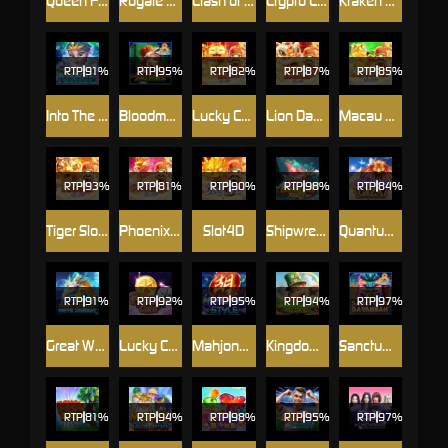
Queen Femida 2
Royale Ace
Clash of Olympus
Crypto Coin
Kraken Queen
RTP
91%
RTP
95%
RTP
82%
RTP
87%
RTP
85%
Into The Fay: Nixie
Bloodmoon Amazonia
Lucky Cat Slot4D
Lion Dance Slot4D
Macau Slot4D
RTP
93%
RTP
81%
RTP
90%
RTP
98%
RTP
84%
Tiger Slot4D
Phoenix Slot4D
Slot4D
Shipwrecked Riches
Quantum Of Giza
RTP
91%
RTP
92%
RTP
95%
RTP
94%
RTP
97%
Great Wall of Meta Dragon
Lucky Coins
Mahjong Style
Kingdom of Luck
Sanctum Of Savanah
RTP
81%
RTP
94%
RTP
98%
RTP
95%
RTP
97%