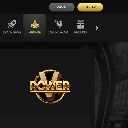
MASUK
DAFTAR
CRASH GAME
ARCADE
SABUNG AYAM
PROMOSI