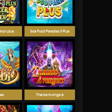
ken plus
Sea Food Paradise II Plus
Lao
Thanos Avengers