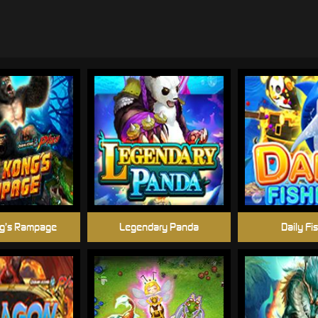
ng’s Rampage
Legendary Panda
Daily Fi