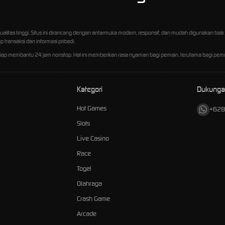
ualitas tinggi. Situs ini dirancang dengan antarmuka modern, responsif, dan mudah digunakan b
ap transaksi dan informasi pribadi.
 siap membantu 24 jam nonstop. Hal ini memberikan rasa nyaman bagi pemain, terutama bagi pe
Kategori
Dukunga
Hot Games
+62
Slots
Live Casino
Race
Togel
Olahraga
Crash Game
Arcade