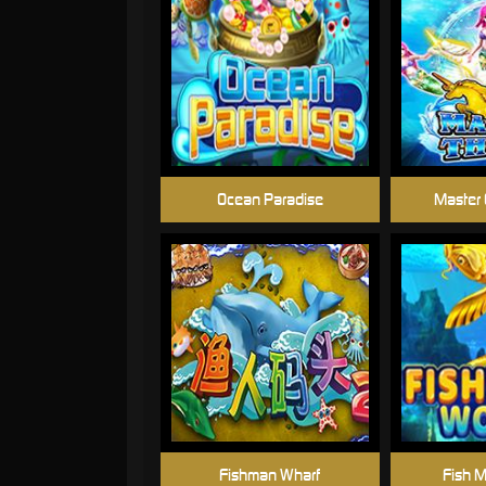
Ocean Paradise
Master 
Fishman Wharf
Fish M