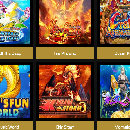
Of The Deep
Fire Phoenix
Ocean K
usic World
Kirin Storm
Mermaid