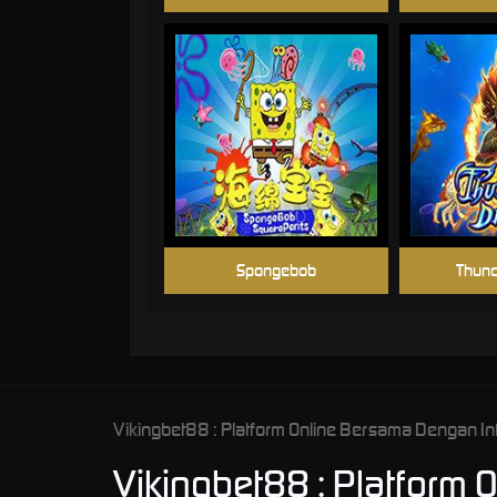
Spongebob
Thund
Vikingbet88 : Platform Online Bersama Dengan In
Vikingbet88 : Platform 