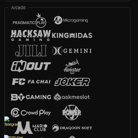
Arcade