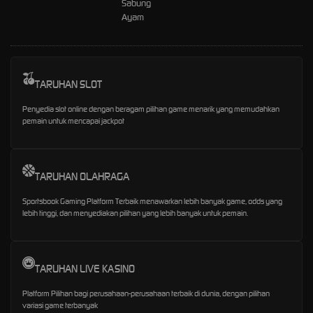
Sabung
Ayam
TARUHAN SLOT
Penyedia slot online dengan beragam pilihan game menarik yang memudahkan
pemain untuk mencapai jackpot
TARUHAN OLAHRAGA
Sportsbook Gaming Platform Terbaik menawarkan lebih banyak game, odds yang
lebih tinggi, dan menyediakan pilihan yang lebih banyak untuk pemain.
TARUHAN LIVE KASINO
Platform Pilihan bagi perusahaan-perusahaan terbaik di dunia, dengan pilihan
variasi game terbanyak