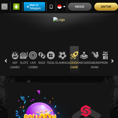
Main di
MASUK
DAFTAR
Telegram
HOT
SLOTS
LIVE
RACE
TOGEL
OLAHRAGA
CRASH
ARCADE
SABUNG
PROMOSI
GAMES
CASINO
GAME
AYAM