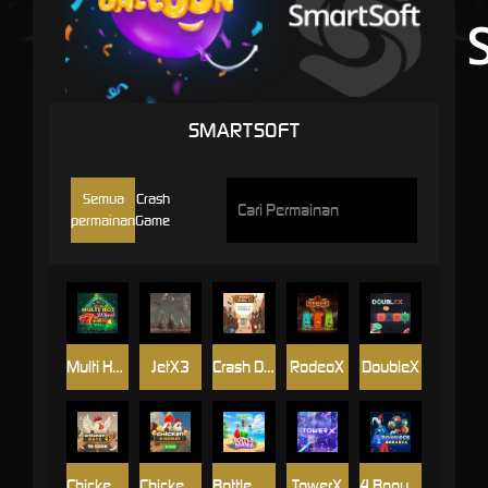
SMARTSOFT
Semua
Crash
permainan
Game
Multi Hot Wheel
JetX3
Crash Duel X
RodeoX
DoubleX
ChickenWays
Chicken Highway
Bottle Mania
TowerX
4 Bonuses Bonanza