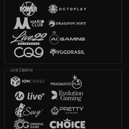
Live Casino