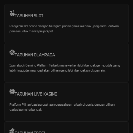
TARUHAN SLOT
Penyedia slot online dengan beragam pilihan game menarik yang memudahkan
pemain untuk mencapai jackpot
TARUHAN OLAHRAGA
Sportsbook Gaming Platform Terbaik menawarkan lebih banyak game, odds yang
lebih tinggi, dan menyediakan pilihan yang lebih banyak untuk pemain.
TARUHAN LIVE KASINO
Platform Pilihan bagi perusahaan-perusahaan terbaik di dunia, dengan pilihan
variasi game terbanyak