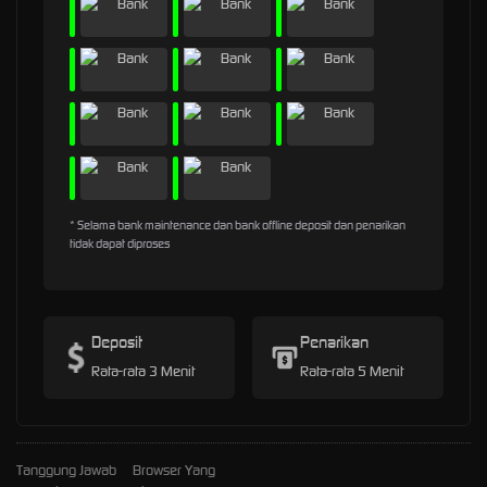
* Selama bank maintenance dan bank offline deposit dan penarikan
tidak dapat diproses
Deposit
Penarikan
Rata-rata 3 Menit
Rata-rata 5 Menit
Tanggung Jawab
Browser Yang