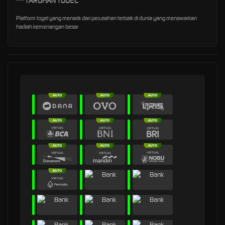
TARUHAN TOGEL
Platform togel yang menarik dari perusahan terbaik di dunia yang menawarkan
hadiah kemenangan besar