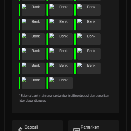
* Selama bank maintenance dan bank offline deposit dan penarikan
tidak dapat diproses
Deposit
Penarikan