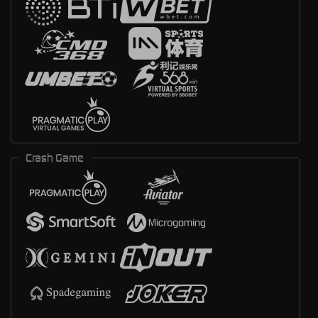
Crash Game