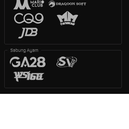
Sabung Ayam