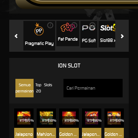
i
i
i
i
i
Facha
Fat Panda
Slot88 x PP
PG Soft
Pragmatic Play
ION SLOT
Semua
Top
Slots
permainan
20
RTP
95%
RTP
98%
RTP
98%
RTP
96%
RTP
98%
Jalapeno
MahJong Gold 2
Golden Maitreya Buddha
Jalapeno 2
Golden Fuwa