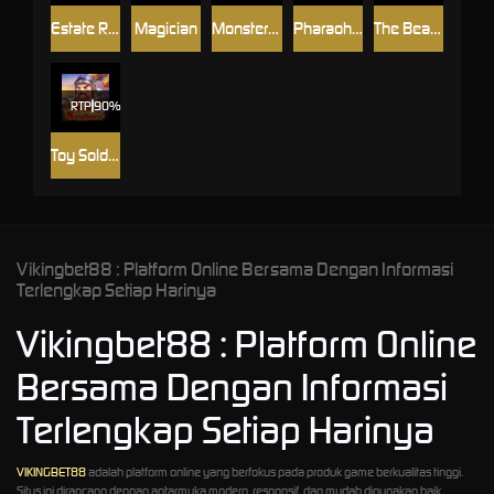
Estate Rich Man
Magician
Monster Pop
Pharaoh Treasures
The Beauties
RTP
90%
Toy Soldiers
Vikingbet88 : Platform Online Bersama Dengan Informasi
Terlengkap Setiap Harinya
Vikingbet88 : Platform Online
Bersama Dengan Informasi
Terlengkap Setiap Harinya
VIKINGBET88
adalah platform online yang berfokus pada produk game berkualitas tinggi.
Situs ini dirancang dengan antarmuka modern, responsif, dan mudah digunakan baik