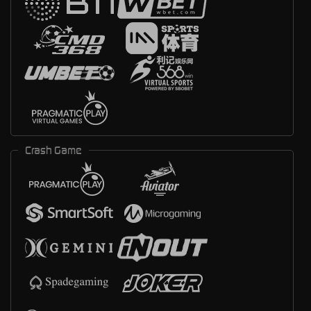
Crash Game