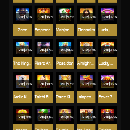
RTP
97%
RTP
96%
RTP
97%
RTP
97%
RTP
97%
Zorro
Emperor Auspicious
Mahjong Infinity
Cleopatra
Lucky Wheel Deluxe
RTP
98%
RTP
97%
RTP
96%
RTP
98%
RTP
98%
The King Of Olympus
Pirate Attack
Poseidon
Almighty Zeus
Lucky Wheel
RTP
98%
RTP
98%
RTP
97%
RTP
98%
RTP
96%
Arctic King
Taichi Boy
Three Kings
Jalapeno Burst
Fever 777
RTP
81%
RTP
83%
RTP
87%
RTP
82%
RTP
92%